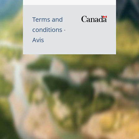
Terms and
/
conditions
Symbole
Avis
du
gouvernem
du
Canada