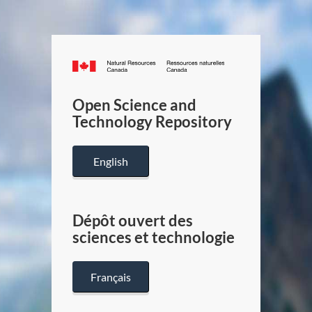
Canada.ca
/
Gouverneme
Open Science and
du
Technology Repository
Canada
English
Dépôt ouvert des
sciences et technologie
Français