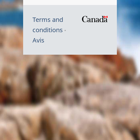
Terms and
/
conditions
Symbole
Avis
du
gouvernem
du
Canada