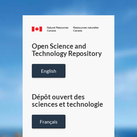
Canada.ca
/
Gouverneme
Open Science and
du
Technology Repository
Canada
English
Dépôt ouvert des
sciences et technologie
Français