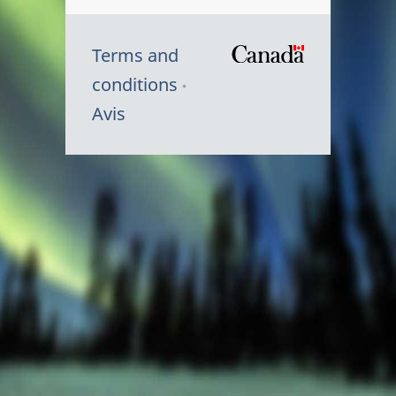
Terms and
/
conditions
Symbole
Avis
du
gouvernem
du
Canada