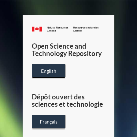
Canada.ca
/
Gouverneme
Open Science and
du
Technology Repository
Canada
English
Dépôt ouvert des
sciences et technologie
Français