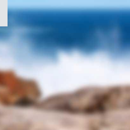
/
Symbole
du
gouvernement
du
Canada