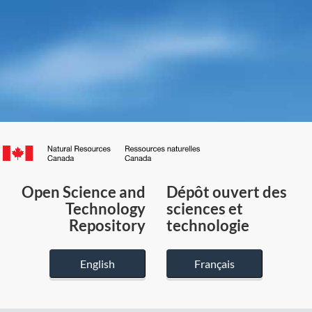
Canada.ca
/
Gouvernement
Open Science and
Dépôt ouvert des
du
Technology
sciences et
Canada
Repository
technologie
English
Français