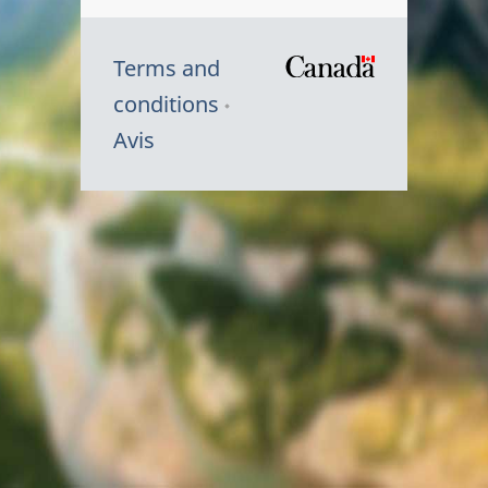
Terms and
/
conditions
Symbole
Avis
du
gouvernem
du
Canada