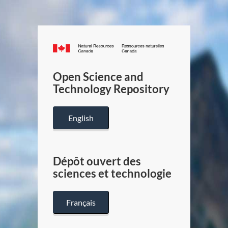
Canada.ca
/
Gouverneme
Open Science and
du
Technology Repository
Canada
English
Dépôt ouvert des
sciences et technologie
Français