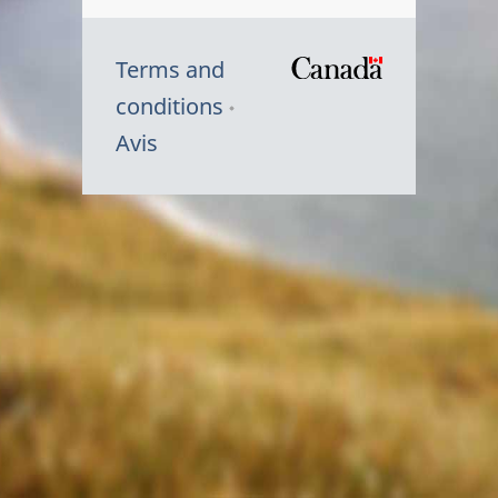
Terms and
/
conditions
Symbole
Avis
du
gouvernem
du
Canada