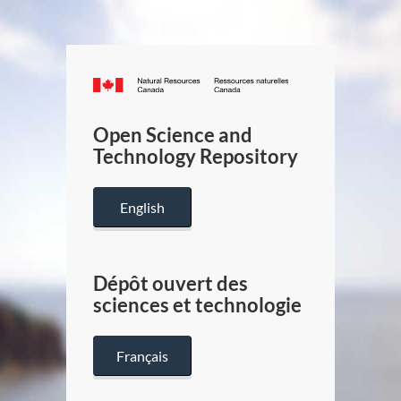
Canada.ca
/
Gouverneme
Open Science and
du
Technology Repository
Canada
English
Dépôt ouvert des
sciences et technologie
Français