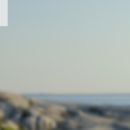
/
Symbole
du
gouvernement
du
Canada