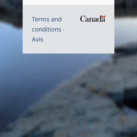
Terms and
/
conditions
Symbole
Avis
du
gouvernem
du
Canada