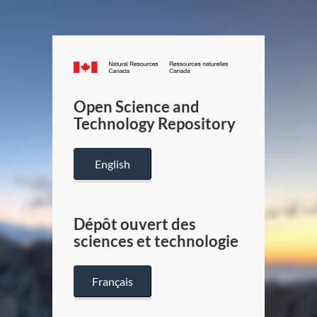
Canada.ca
/
Gouverneme
Open Science and
du
Technology Repository
Canada
English
Dépôt ouvert des
sciences et technologie
Français