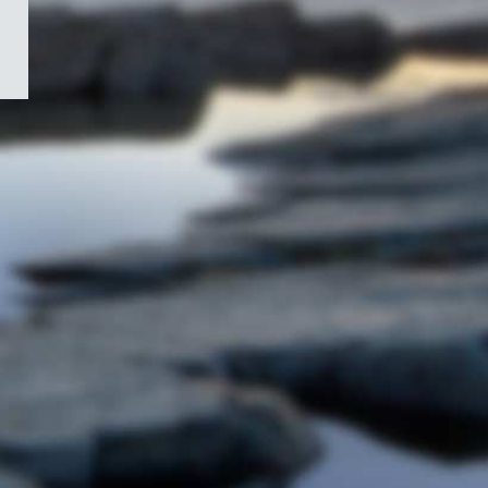
/
Symbole
du
gouvernement
du
Canada