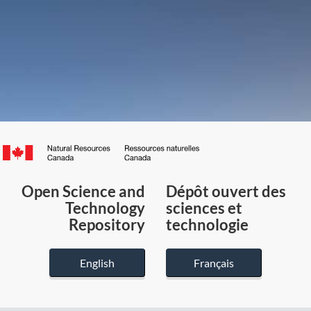
Canada.ca
/
Gouvernement
Open Science and
Dépôt ouvert des
du
Technology
sciences et
Canada
Repository
technologie
English
Français