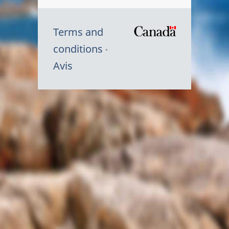
Terms and
/
conditions
Symbole
Avis
du
gouvernem
du
Canada