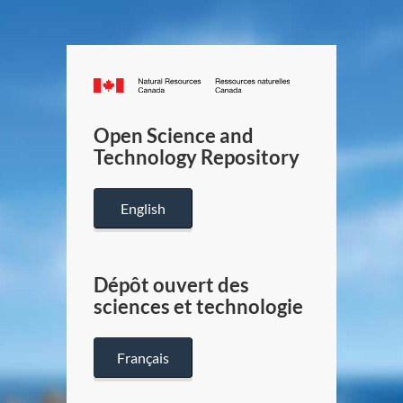
Canada.ca
/
Gouverneme
Open Science and
du
Technology Repository
Canada
English
Dépôt ouvert des
sciences et technologie
Français