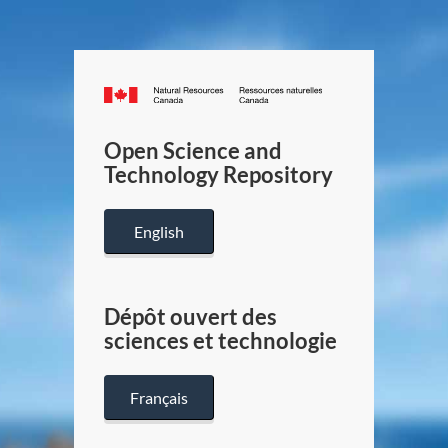
Canada.ca
/
Gouverneme
Open Science and
du
Technology Repository
Canada
English
Dépôt ouvert des
sciences et technologie
Français