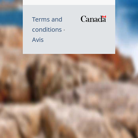
Terms and
/
conditions
Symbole
Avis
du
gouvernem
du
Canada