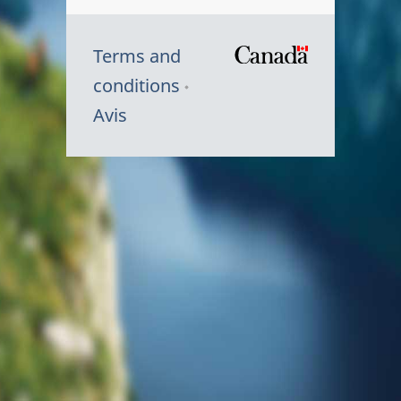
Terms and
/
conditions
Symbole
Avis
du
gouvernem
du
Canada