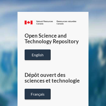
Canada.ca
/
Gouverneme
Open Science and
du
Technology Repository
Canada
English
Dépôt ouvert des
sciences et technologie
Français