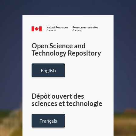
Canada.ca
/
Gouverneme
Open Science and
du
Technology Repository
Canada
English
Dépôt ouvert des
sciences et technologie
Français