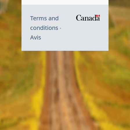
Terms and
/
conditions
Symbole
Avis
du
gouvernem
du
Canada