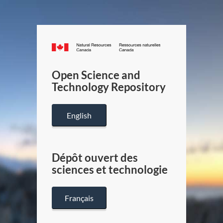
Canada.ca
/
Gouverneme
Open Science and
du
Technology Repository
Canada
English
Dépôt ouvert des
sciences et technologie
Français