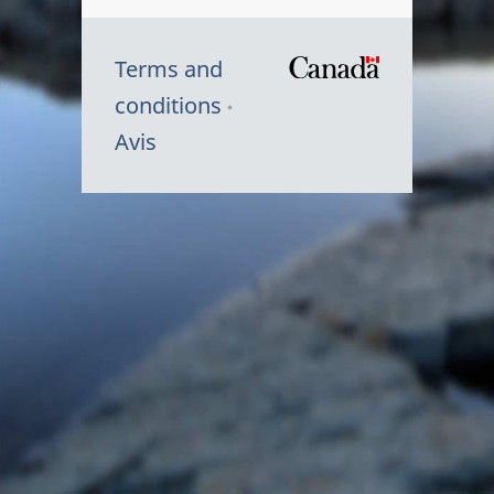
Terms and
/
conditions
Symbole
Avis
du
gouvernem
du
Canada