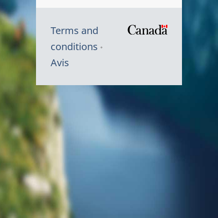
Terms and
/
conditions
Symbole
Avis
du
gouvernem
du
Canada