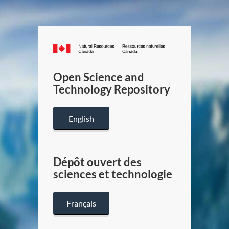
Canada.ca
/
Gouverneme
Open Science and
du
Technology Repository
Canada
English
Dépôt ouvert des
sciences et technologie
Français