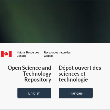
Canada.ca
/
Gouvernement
Open Science and
Dépôt ouvert des
du
Technology
sciences et
Canada
Repository
technologie
English
Français