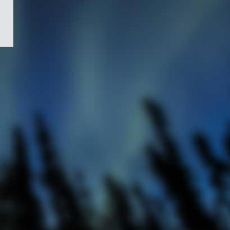
/
Symbole
du
gouvernement
du
Canada