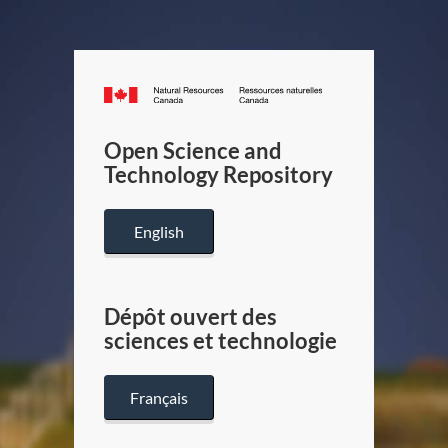
Canada.ca
/
Gouverneme
Open Science and
du
Technology Repository
Canada
English
Dépôt ouvert des
sciences et technologie
Français