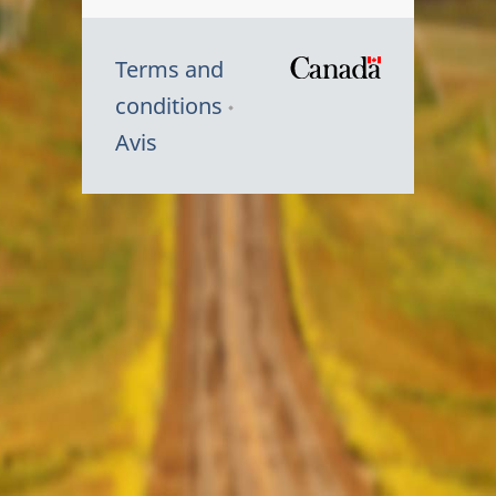
Terms and
/
conditions
Symbole
Avis
du
gouvernem
du
Canada