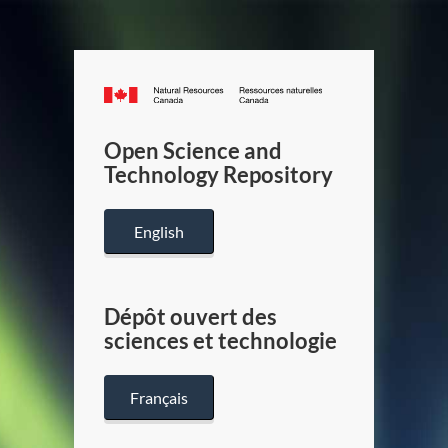
Canada.ca
/
Gouverneme
Open Science and
du
Technology Repository
Canada
English
Dépôt ouvert des
sciences et technologie
Français