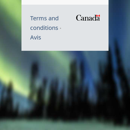
Terms and
/
conditions
Symbole
Avis
du
gouvernem
du
Canada