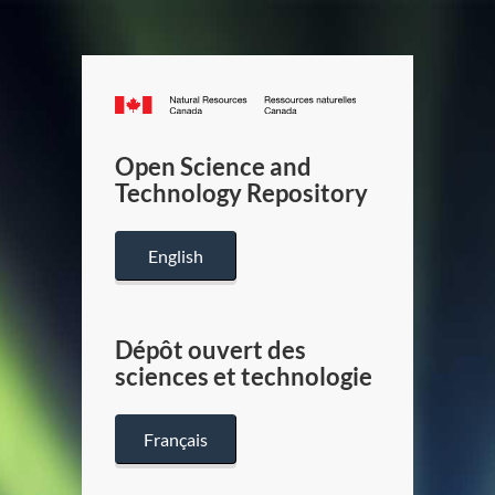
Canada.ca
/
Gouverneme
Open Science and
du
Technology Repository
Canada
English
Dépôt ouvert des
sciences et technologie
Français