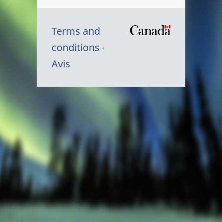
Terms and
/
conditions
Symbole
Avis
du
gouvernem
du
Canada