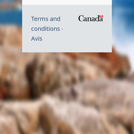
Terms and
/
conditions
Symbole
Avis
du
gouvernem
du
Canada