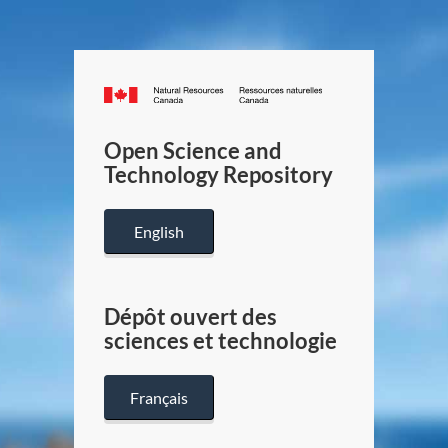
Canada.ca
/
Gouverneme
Open Science and
du
Technology Repository
Canada
English
Dépôt ouvert des
sciences et technologie
Français