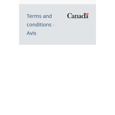
Terms and
/
conditions
Symbole
Avis
du
gouvernem
du
Canada