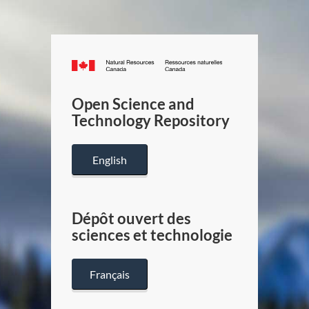
Canada.ca
/
Gouverneme
Open Science and
du
Technology Repository
Canada
English
Dépôt ouvert des
sciences et technologie
Français