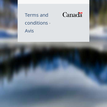
Terms and
/
conditions
Symbole
Avis
du
gouvernem
du
Canada