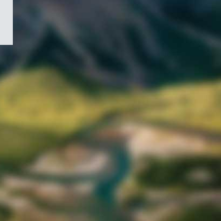
/
Symbole
du
gouvernement
du
Canada