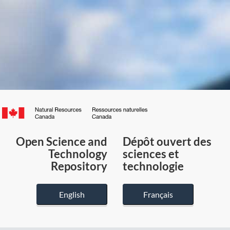
Canada.ca
/
Gouvernement
Open Science and
Dépôt ouvert des
du
Technology
sciences et
Canada
Repository
technologie
English
Français