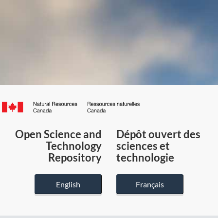
Canada.ca
/
Gouvernement
Open Science and
Dépôt ouvert des
du
Technology
sciences et
Canada
Repository
technologie
English
Français