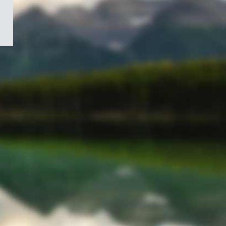
/
Symbole
du
gouvernement
du
Canada