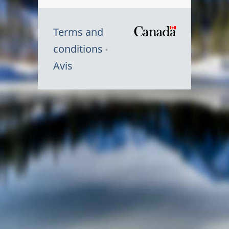
Terms and
/
conditions
Symbole
Avis
du
gouvernem
du
Canada