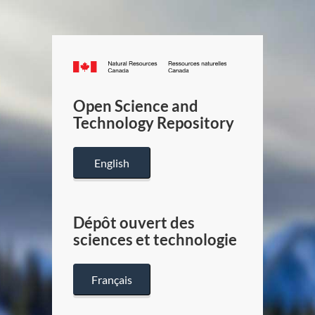
Canada.ca
/
Gouverneme
Open Science and
du
Technology Repository
Canada
English
Dépôt ouvert des
sciences et technologie
Français