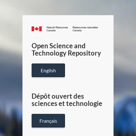
Canada.ca
/
Gouverneme
Open Science and
du
Technology Repository
Canada
English
Dépôt ouvert des
sciences et technologie
Français