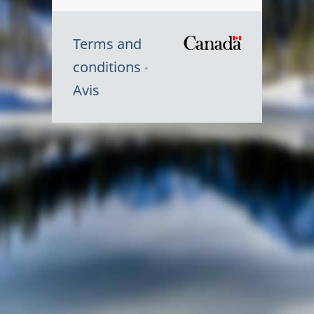
Terms and
/
conditions
Symbole
Avis
du
gouvernem
du
Canada