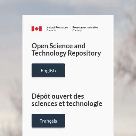
Canada.ca
/
Gouverneme
Open Science and
du
Technology Repository
Canada
English
Dépôt ouvert des
sciences et technologie
Français