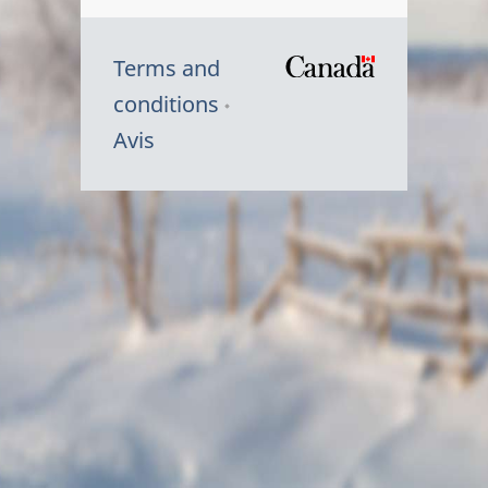
Terms and
/
conditions
Symbole
Avis
du
gouvernem
du
Canada