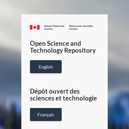
Canada.ca
/
Gouverneme
Open Science and
du
Technology Repository
Canada
English
Dépôt ouvert des
sciences et technologie
Français