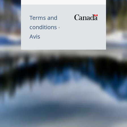
Terms and
/
conditions
Symbole
Avis
du
gouvernem
du
Canada