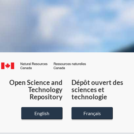
Canada.ca
/
Gouvernement
Open Science and
Dépôt ouvert des
du
Technology
sciences et
Canada
Repository
technologie
English
Français