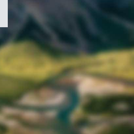
/
Symbole
du
gouvernement
du
Canada