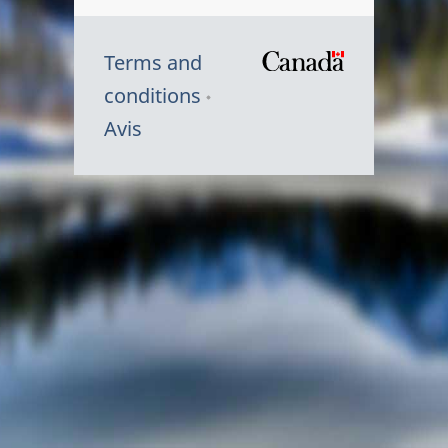
Terms and
/
conditions
Symbole
Avis
du
gouvernem
du
Canada