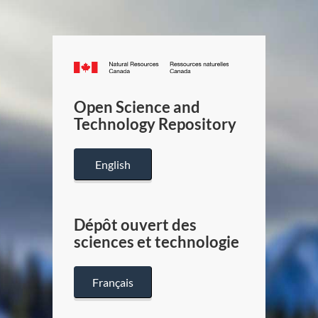
Canada.ca
/
Gouverneme
Open Science and
du
Technology Repository
Canada
English
Dépôt ouvert des
sciences et technologie
Français