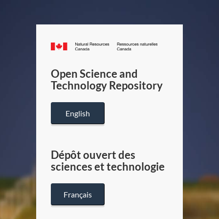
Canada.ca
/
Gouverneme
Open Science and
du
Technology Repository
Canada
English
Dépôt ouvert des
sciences et technologie
Français