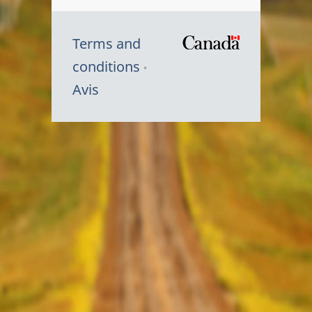
Terms and
/
conditions
Symbole
Avis
du
gouvernem
du
Canada