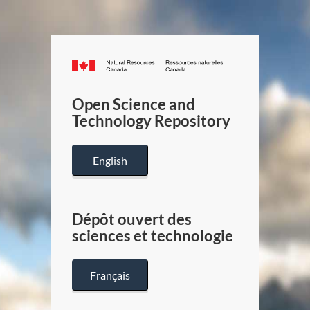
Canada.ca
/
Gouverneme
Open Science and
du
Technology Repository
Canada
English
Dépôt ouvert des
sciences et technologie
Français