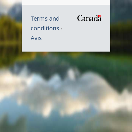
Terms and
/
conditions
Symbole
Avis
du
gouvernem
du
Canada