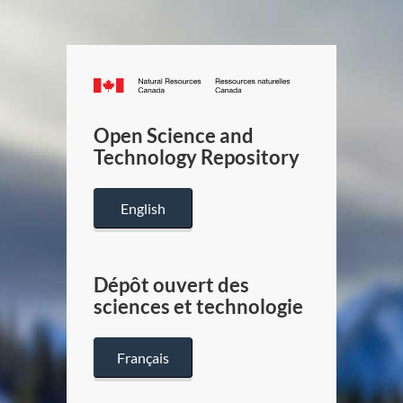
Canada.ca
/
Gouverneme
Open Science and
du
Technology Repository
Canada
English
Dépôt ouvert des
sciences et technologie
Français