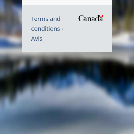
Terms and
/
conditions
Symbole
Avis
du
gouvernem
du
Canada