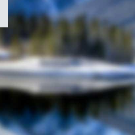
/
Symbole
du
gouvernement
du
Canada