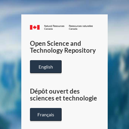
Canada.ca
/
Gouverneme
Open Science and
du
Technology Repository
Canada
English
Dépôt ouvert des
sciences et technologie
Français