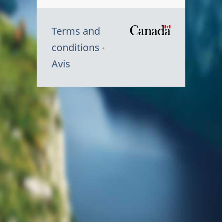
Terms and
/
conditions
Symbole
Avis
du
gouvernem
du
Canada