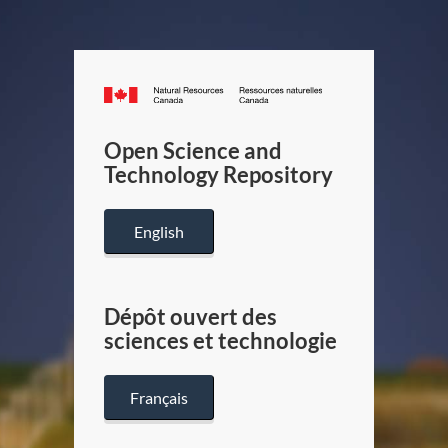
Canada.ca
/
Gouverneme
Open Science and
du
Technology Repository
Canada
English
Dépôt ouvert des
sciences et technologie
Français