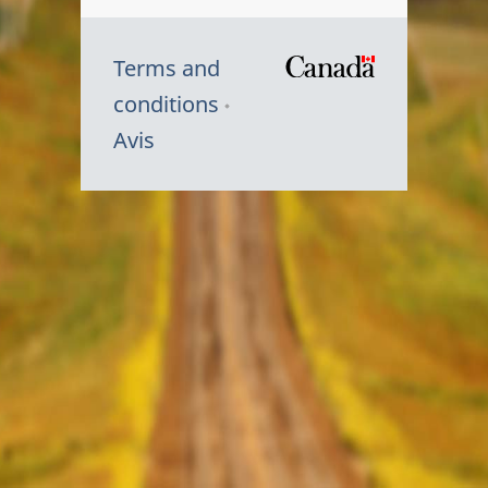
Terms and
/
conditions
Symbole
Avis
du
gouvernem
du
Canada