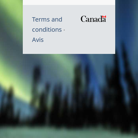
Terms and
/
conditions
Symbole
Avis
du
gouvernem
du
Canada