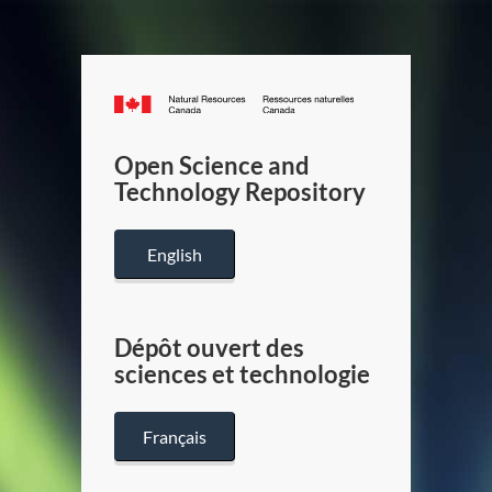
Canada.ca
/
Gouverneme
Open Science and
du
Technology Repository
Canada
English
Dépôt ouvert des
sciences et technologie
Français