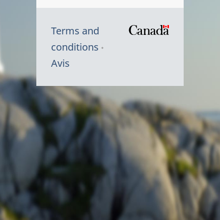
Terms and
/
conditions
Symbole
Avis
du
gouvernem
du
Canada