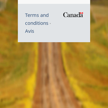
Terms and
/
conditions
Symbole
Avis
du
gouvernem
du
Canada