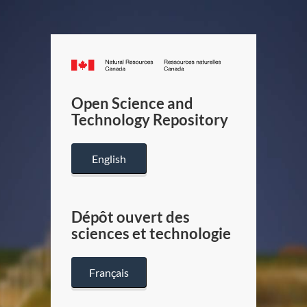
Canada.ca
/
Gouverneme
Open Science and
du
Technology Repository
Canada
English
Dépôt ouvert des
sciences et technologie
Français