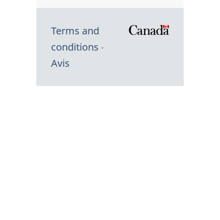
Terms and
/
conditions
Symbole
Avis
du
gouvernem
du
Canada