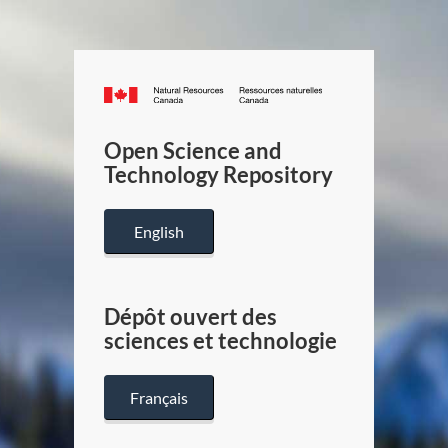
Canada.ca
/
Gouverneme
Open Science and
du
Technology Repository
Canada
English
Dépôt ouvert des
sciences et technologie
Français