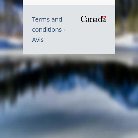
Terms and
/
conditions
Symbole
Avis
du
gouvernem
du
Canada