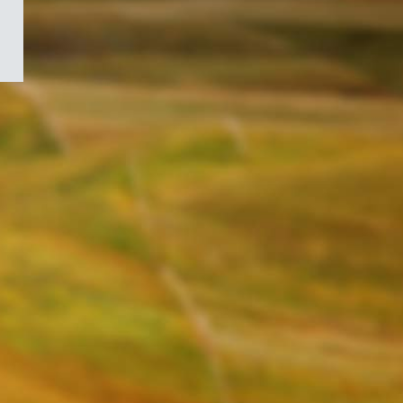
/
Symbole
du
gouvernement
du
Canada