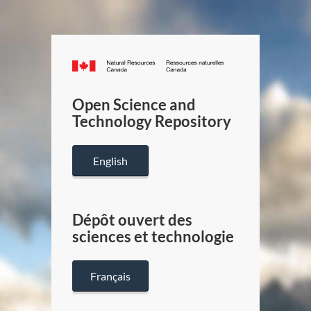
Canada.ca
/
Gouverneme
Open Science and
du
Technology Repository
Canada
English
Dépôt ouvert des
sciences et technologie
Français