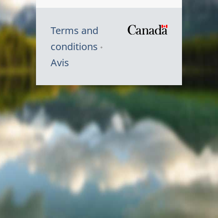
Terms and
/
conditions
Symbole
Avis
du
gouvernem
du
Canada