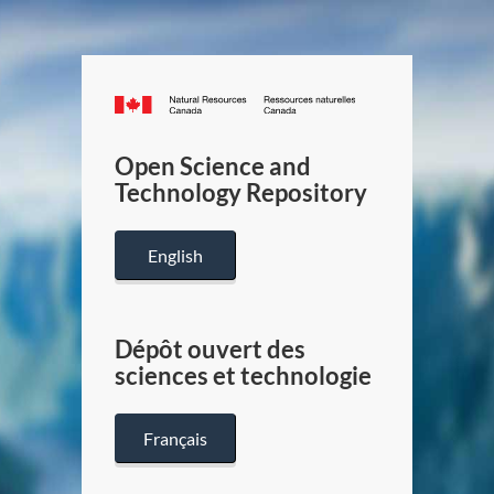
Canada.ca
/
Gouverneme
Open Science and
du
Technology Repository
Canada
English
Dépôt ouvert des
sciences et technologie
Français