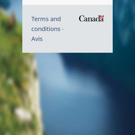
Terms and
/
conditions
Symbole
Avis
du
gouvernem
du
Canada