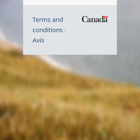
Terms and
/
conditions
Symbole
Avis
du
gouvernem
du
Canada