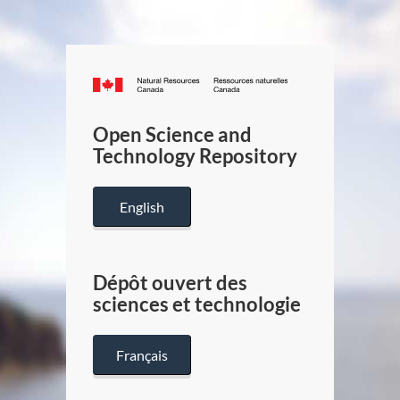
Canada.ca
/
Gouverneme
Open Science and
du
Technology Repository
Canada
English
Dépôt ouvert des
sciences et technologie
Français