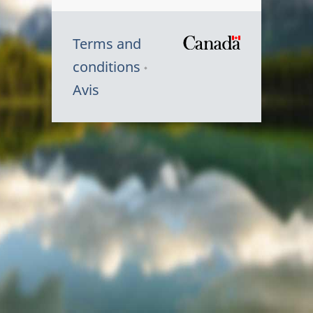
Terms and
/
conditions
Symbole
Avis
du
gouvernem
du
Canada