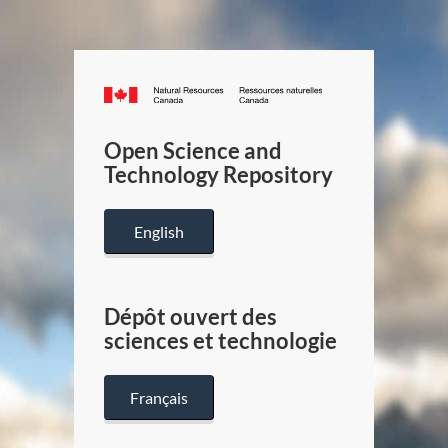
Canada.ca
/
Gouverneme
Open Science and
du
Technology Repository
Canada
English
Dépôt ouvert des
sciences et technologie
Français