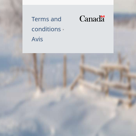
Terms and
/
conditions
Symbole
Avis
du
gouvernem
du
Canada