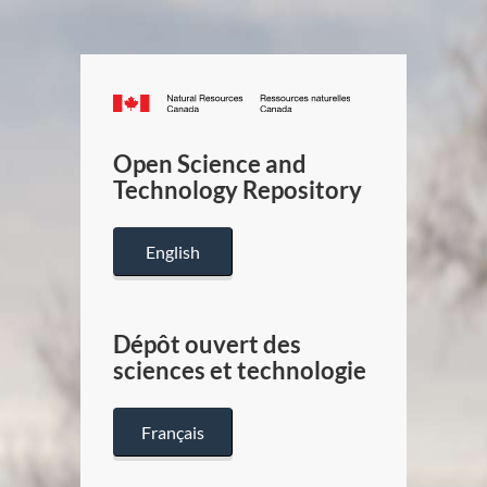
Canada.ca
/
Gouverneme
Open Science and
du
Technology Repository
Canada
English
Dépôt ouvert des
sciences et technologie
Français