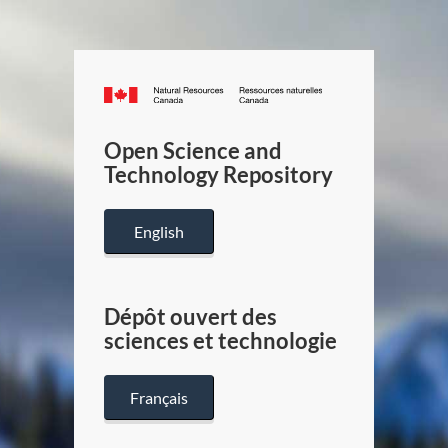
Canada.ca
/
Gouverneme
Open Science and
du
Technology Repository
Canada
English
Dépôt ouvert des
sciences et technologie
Français