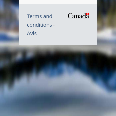
Terms and
/
conditions
Symbole
Avis
du
gouvernem
du
Canada