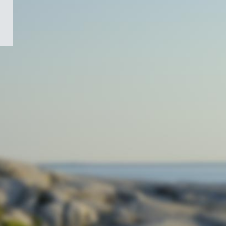
/
Symbole
du
gouvernement
du
Canada