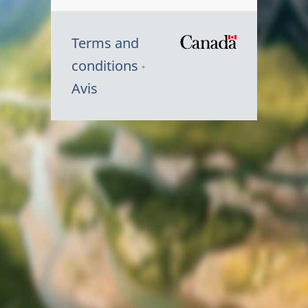
Terms and
/
conditions
Symbole
Avis
du
gouvernem
du
Canada