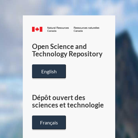
Canada.ca
/
Gouverneme
Open Science and
du
Technology Repository
Canada
English
Dépôt ouvert des
sciences et technologie
Français